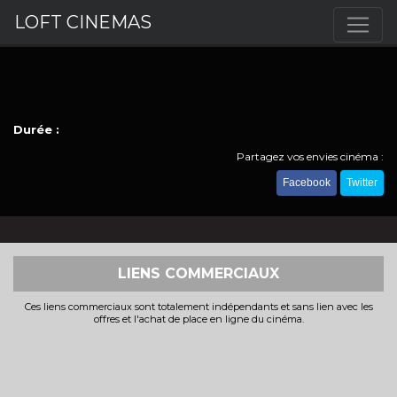
LOFT CINEMAS
Durée :
Partagez vos envies cinéma :
Facebook
Twitter
LIENS COMMERCIAUX
Ces liens commerciaux sont totalement indépendants et sans lien avec les
offres et l'achat de place en ligne du cinéma.