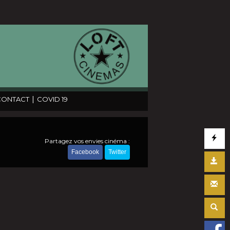
|
CONTACT
COVID 19
Partagez vos envies cinéma :
Facebook
Twitter