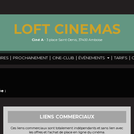
LOFT CINEMAS
Ciné A
- 3 place Saint-Denis, 37400 Amboise
|
|
|
|
|
IRES
PROCHAINEMENT
CINE-CLUB
ÉVÉNEMENTS
TARIFS
e :
LIENS COMMERCIAUX
Ces liens commerciaux sont totalement indépendants et sans lien avec
les offres et l'achat de place en ligne du cinéma.